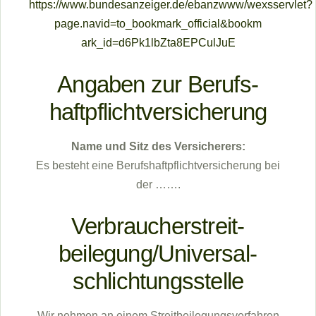
https://www.bundesanzeiger.de/ebanzwww/wexsservlet?
page.navid=to_bookmark_official&bookm
ark_id=d6Pk1lbZta8EPCulJuE
Angaben zur Berufs­
haftpflicht­versicherung
Name und Sitz des Versicherers:
Es besteht eine Berufshaftpflichtversicherung bei
der …….
Verbraucher­streit­
beilegung/Universal­
schlichtungs­stelle
Wir nehmen an einem Streitbeilegungsverfahren